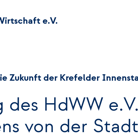
irtschaft e.V.
ie Zukunft der Krefelder Innenst
g des HdWW e.V.
ens von der Stad