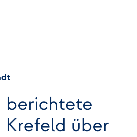
adt
 berichtete
t Krefeld über