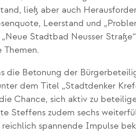
and, ließ aber auch Herausforder
losenquote, Leerstand und „Probl
s „Neue Stadtbad Neusser Straße“
e Themen.
ns die Betonung der Bürgerbeteili
unter dem Titel „Stadtdenker Kref
ie Chance, sich aktiv zu beteili
tte Steffens zudem sechs weiterf
 reichlich spannende Impulse bek